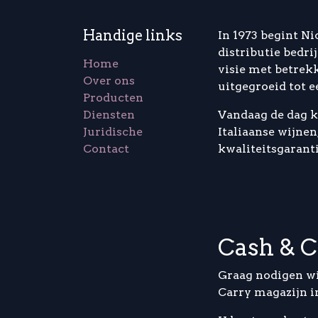
Handige links
In 1973 begint Ni
distributie bedrij
Home
visie met betrekk
Over ons
uitgegroeid tot e
Producten
Diensten
Vandaag de dag k
Juridische
Italiaanse wijne
Contact
kwaliteitsgaranti
Cash & C
Graag nodigen wi
Carry magazijn i