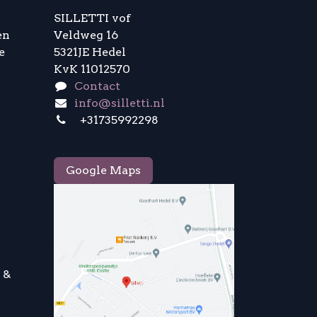
SILLETTI vof
en
Veldweg 16
e
5321JE Hedel
KvK 11012570
Contact
info@silletti.nl
+31735992298
Google Maps
 &