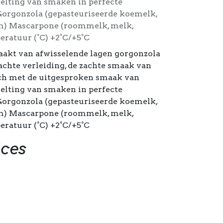
elting van smaken in perfecte
Gorgonzola (gepasteuriseerde koemelk,
ium) Mascarpone (roommelk, melk,
ratuur (°C) +2°C/+5°C
aakt van afwisselende lagen gorgonzola
chte verleiding, de zachte smaak van
h met de uitgesproken smaak van
elting van smaken in perfecte
Gorgonzola (gepasteuriseerde koemelk,
ium) Mascarpone (roommelk, melk,
ratuur (°C) +2°C/+5°C
ices