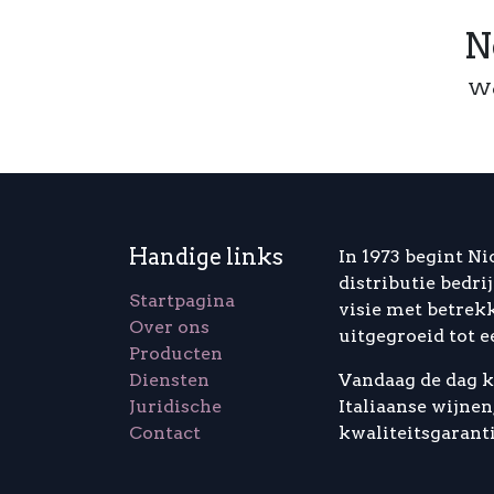
N
We
Handige links
In 1973 begint Ni
distributie bedrij
Startpagina
visie met betrekk
Over ons
uitgegroeid tot e
Producten
Diensten
Vandaag de dag k
Juridische
Italiaanse wijne
Contact
kwaliteitsgaranti