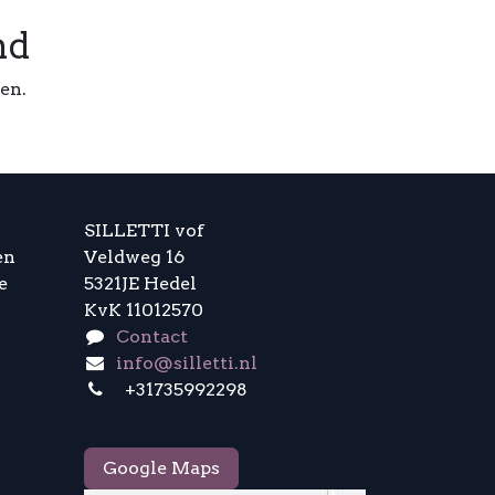
nd
en.
SILLETTI vof
en
Veldweg 16
e
5321JE Hedel
KvK 11012570
Contact
info@silletti.nl
+31735992298
Google Maps