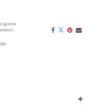
0 giorni
orativi
010