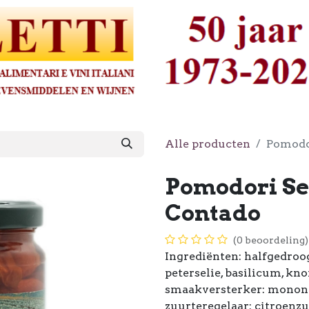
Alle producten
Pomodo
Pomodori Se
Contado
(0 beoordeling)
Ingrediënten: halfgedroo
peterselie, basilicum, knof
smaakversterker: monona
zuurteregelaar: citroenzu