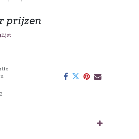
r prijzen
lijst
ntie
en
2