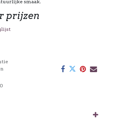
atuurlijke smaak.
r prijzen
lijst
ntie
en
0