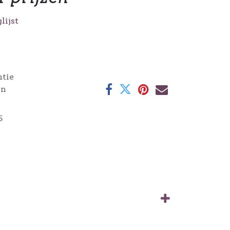
lijst
ntie
en
5