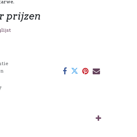
tarwe.
r prijzen
lijst
ntie
en
7