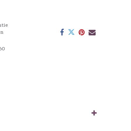
ntie
en
60