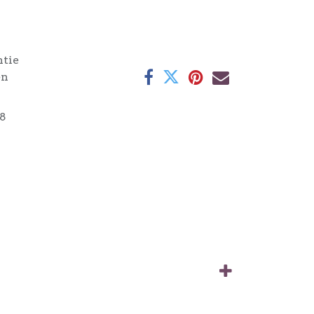
ntie
en
8