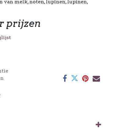
n van melk, noten, lupinen, lupinen,
r prijzen
lijst
ntie
en
2