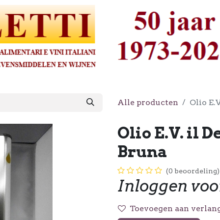
Alle producten
Olio E.V
Olio E.V. il D
Bruna
(0 beoordeling)
Inloggen voo
Toevoegen aan verlang