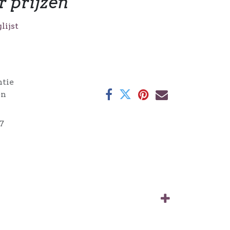
r prijzen
lijst
ntie
en
7