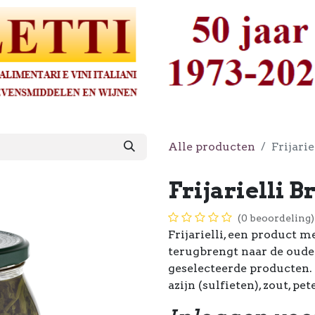
Alle producten
Frijari
Frijarielli B
(0 beoordeling)
Frijarielli, een product m
terugbrengt naar de oude 
geselecteerde producten. 
azijn (sulfieten), zout, pet