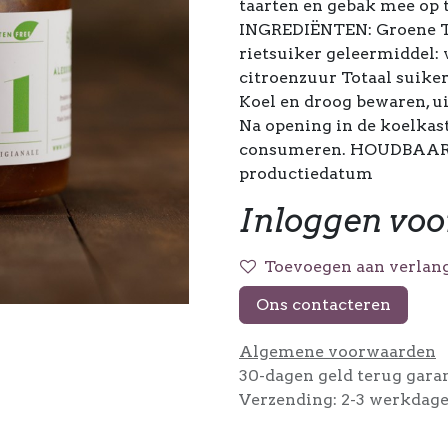
taarten en gebak mee op t
INGREDIËNTEN: Groene T
rietsuiker geleermiddel:
citroenzuur Totaal sui
Koel en droog bewaren, u
Na opening in de koelkas
consumeren. HOUDBAARHE
productiedatum
Inloggen voo
Toevoegen aan verlang
Ons contacteren
Algemene voorwaarden
30-dagen geld terug gara
Verzending: 2-3 werkdag