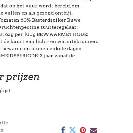
 dat op het vuur wordt bereid, om
e vullen en als gezond ontbijt.
omaten 60% Basterdsuiker Ruwe
 vruchtenpectine zuurteregelaar:
kers: 63g per 100g BEWAARMETHODE:
it de buurt van licht- en warmtebronnen.
t bewaren en binnen enkele dagen
IDSPERIODE: 3 jaar vanaf de
r prijzen
lijst
ntie
en