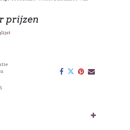
r prijzen
lijst
ntie
en
5