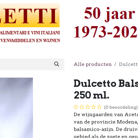
Alle producten
Dulcett
Dulcetto Bal
250 ml.
(0 beoordeling)
De wijngaarden van Aceta
van de provincie Modena, 
balsamico-azijn. De druive
gebied als de zoete en g