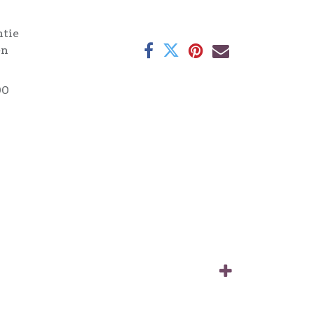
ntie
en
00