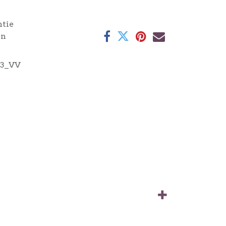
ntie
en
3_VV