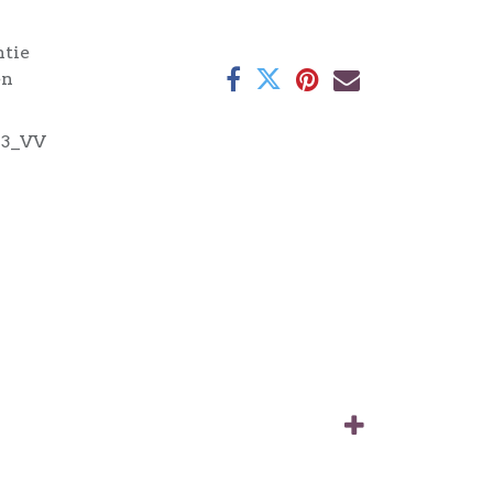
ntie
en
43_VV