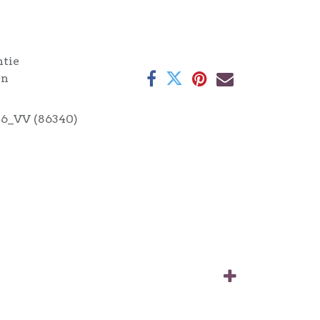
ntie
en
6_VV (86340)