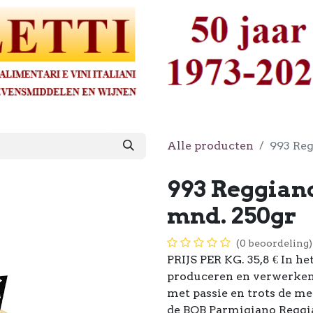
Alle producten
993 Re
993 Reggian
mnd. 250gr
(0 beoordeling)
PRIJS PER KG. 35,8 € In h
produceren en verwerken
met passie en trots de me
de BOB Parmigiano Reggia