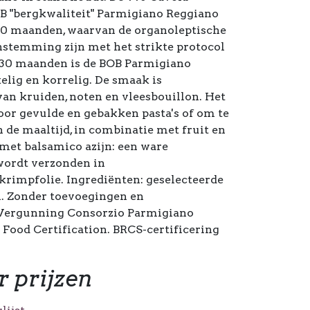
B "bergkwaliteit" Parmigiano Reggiano
 30 maanden, waarvan de organoleptische
stemming zijn met het strikte protocol
 30 maanden is de BOB Parmigiano
lig en korrelig. De smaak is
an kruiden, noten en vleesbouillon. Het
voor gevulde en gebakken pasta's of om te
 de maaltijd, in combinatie met fruit en
 met balsamico azijn: een ware
 wordt verzonden in
rimpfolie. Ingrediënten: geselecteerde
l. Zonder toevoegingen en
Vergunning Consorzio Parmigiano
 Food Certification. BRCS-certificering
r prijzen