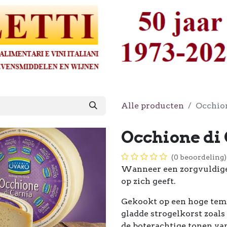
Alle producten
Occhion
Occhione di
(0 beoordeling)
Wanneer een zorgvuldige 
op zich geeft.
Gekookt op een hoge temp
gladde strogelkorst zoals
de boterachtige tonen van