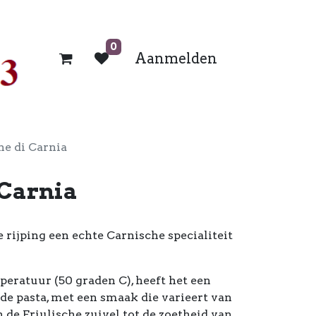
0
Aanmelden
e di Carnia
 Carnia
rijping een echte Carnische specialiteit
eratuur (50 graden C), heeft het een
 de pasta, met een smaak die varieert van
 de Friulische zuivel tot de zoetheid van