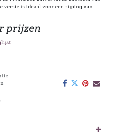
 versie is ideaal voor een rijping van
r prijzen
lijst
ntie
en
4