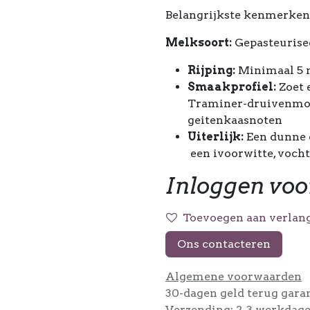
Belangrijkste kenmerken 
Melksoort:
Gepasteurise
Rijping:
Minimaal 5
Smaakprofiel:
Zoet 
Traminer-druivenmost
geitenkaasnoten
Uiterlijk:
Een dunne 
een ivoorwitte, vocht
Inloggen voo
Toevoegen aan verlang
Ons contacteren
Algemene voorwaarden
30-dagen geld terug gara
Verzending: 2-3 werkdag