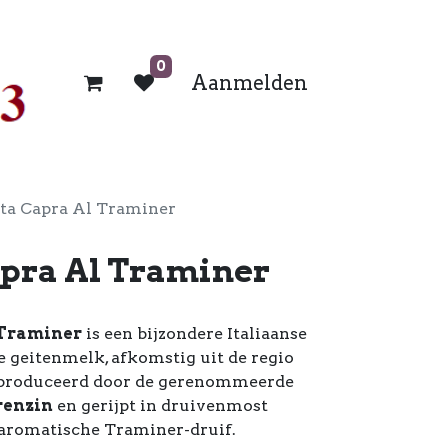
0
Aanmelden
ta Capra Al Traminer
apra Al Traminer
 Traminer
is een bijzondere Italiaanse
e geitenmelk, afkomstig uit de regio
eproduceerd door de gerenommeerde
renzin
en gerijpt in druivenmost
e aromatische Traminer-druif.