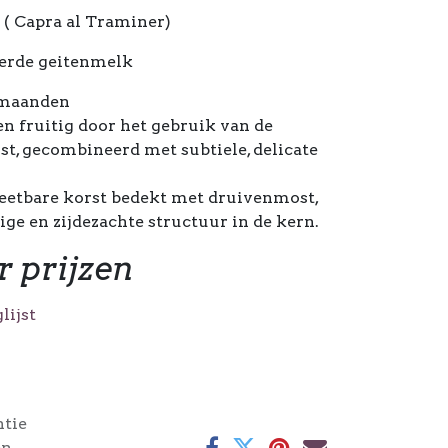
( Capra al Traminer)
erde geitenmelk
 maanden
en fruitig door het gebruik van de
, gecombineerd met subtiele, delicate
eetbare korst bedekt met druivenmost,
ige en zijdezachte structuur in de kern.
r prijzen
lijst
ntie
en