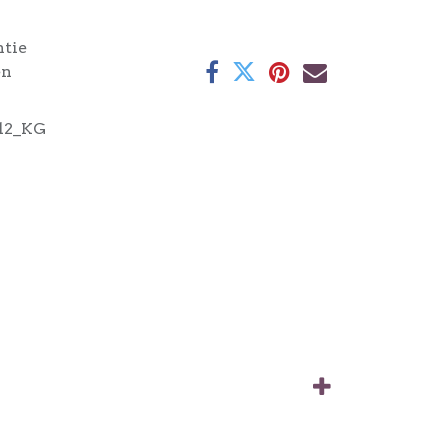
ntie
en
12_KG