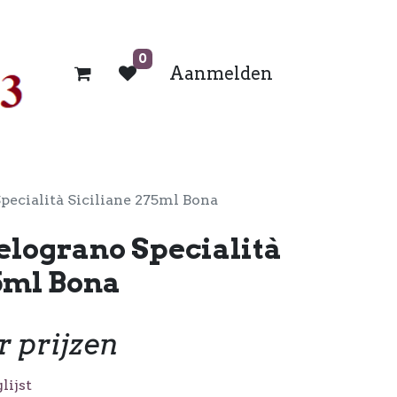
0
Aanmelden
pecialità Siciliane 275ml Bona
elograno Specialità
5ml Bona
r prijzen
lijst