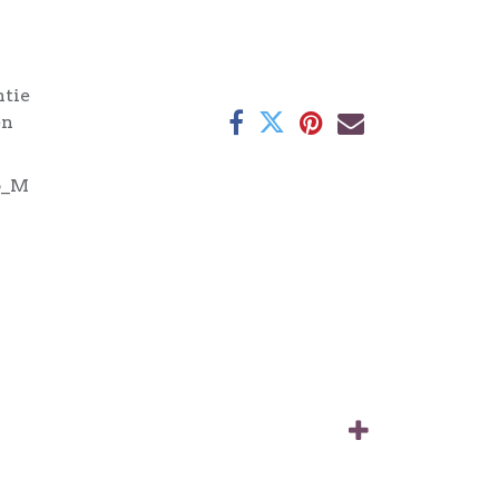
ntie
en
6_M