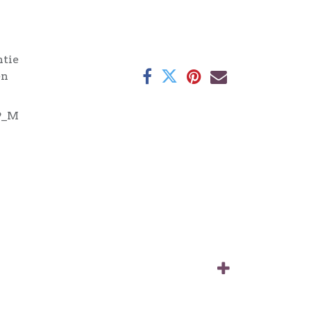
ntie
en
9_M