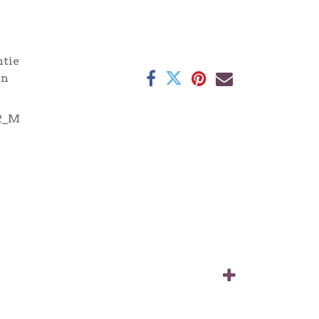
ntie
en
2_M