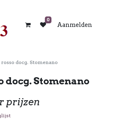
0
Aanmelden
 rosso docg. Stomenano
so docg. Stomenano
r prijzen
lijst