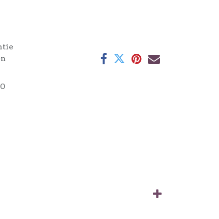
ntie
en
90