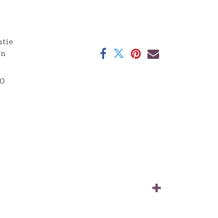
ntie
en
0