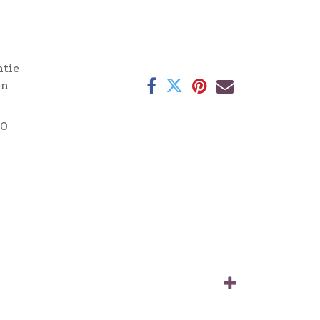
ntie
en
40