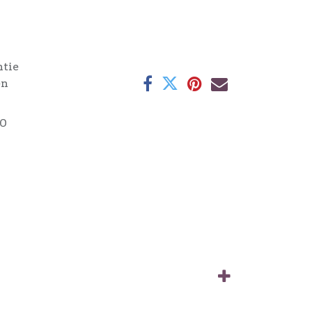
ntie
en
0