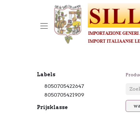
Labels
Produ
8050705422647
8050705421909
wa
Prijsklasse