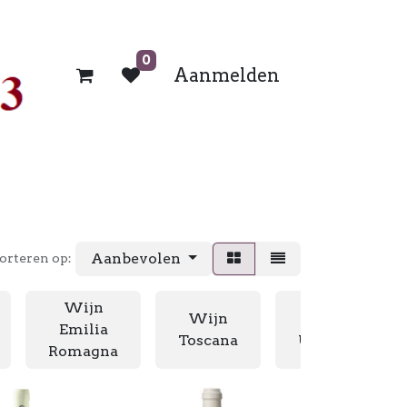
0
Aanmelden
Aanbevolen
orteren op:
Wijn
Wijn
Wijn
Emilia
Toscana
Umbria
Romagna